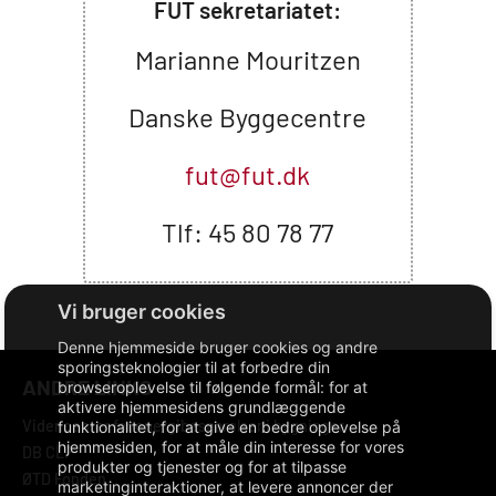
FUT sekretariatet:
Marianne Mouritzen
Danske Byggecentre
fut@fut.dk
Tlf: 45 80 78 77
Denne hjemmeside bruger cookies og andre
sporingsteknologier til at forbedre din
ANDRE LINKS
browseroplevelse til følgende formål:
for at
aktivere hjemmesidens grundlæggende
Videncenter for energibesparelser i bygninger
funktionalitet
,
for at give en bedre oplevelse på
hjemmesiden
,
for at måle din interesse for vores
DB CLP
produkter og tjenester og for at tilpasse
ØTD Fonden
marketinginteraktioner
,
at levere annoncer der