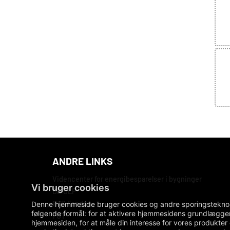
ANDRE LINKS
Videncenter for energibesparelser i bygninger
DB CLP
ØTD Fonden
Denne hjemmeside bruger cookies og andre sporingsteknologi
følgende formål:
for at aktivere hjemmesidens grundlæggen
FUT
hjemmesiden
,
for at måle din interesse for vores produkter 