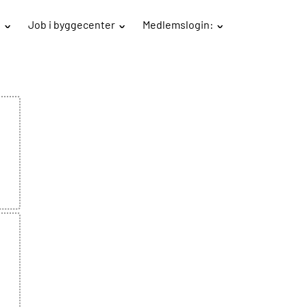
B
Job i byggecenter
Medlemslogin: