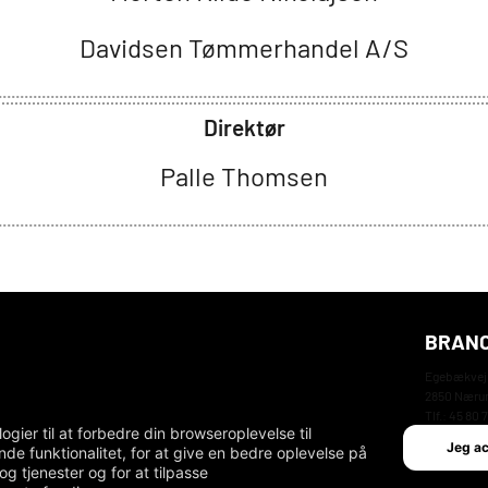
Davidsen Tømmerhandel A/S
Direktør
Palle Thomsen
BRANC
Egebækvej
2850 Nær
Tlf.: 45 80 
er til at forbedre din browseroplevelse til
email: db
Jeg a
de funktionalitet
,
for at give en bedre oplevelse på
og tjenester og for at tilpasse