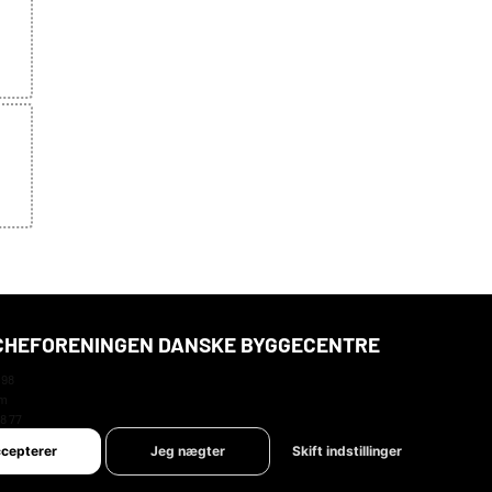
HEFORENINGEN DANSKE BYGGECENTRE
 98
um
78 77
@bdb.dk
ccepterer
Jeg nægter
Skift indstillinger