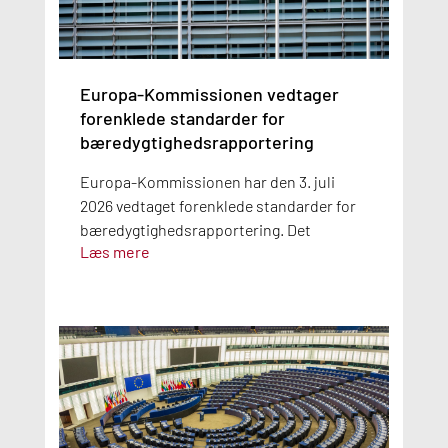
Europa-Kommissionen vedtager
forenklede standarder for
bæredygtighedsrapportering
Europa-Kommissionen har den 3. juli
2026 vedtaget forenklede standarder for
bæredygtighedsrapportering. Det
Læs mere
betyder, at virksomheder, der er omfattet
af kravene til
bæredygtighedsrapportering, allerede
kan anvende de nye standarder for
regnskabsåret 2026.