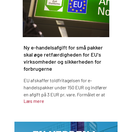
Ny e-handelsafgift for små pakker
skal øge retfærdigheden for EU's
virksomheder og sikkerheden for
forbrugerne
EU afskaffer toldfritagelsen for e-
handelspakker under 150 EUR og indfører
en afgift på 3 EUR pr. vare. Formålet er at
Læs mere
skabe fair konkurrencevilkår for
europæiske virksomheder og beskytte
forbrugerne mod usikre produkter.
Afgiften betales af platforme og
virksomheder — ikke af forbrugerne selv.