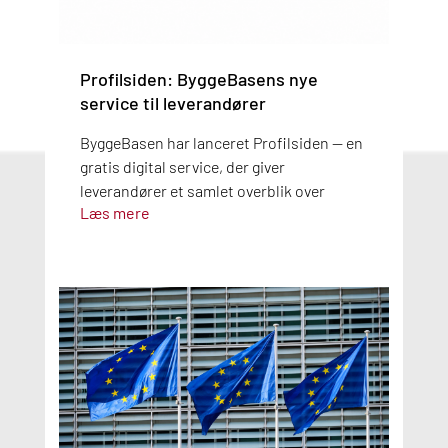
Profilsiden: ByggeBasens nye
service til leverandører
ByggeBasen har lanceret Profilsiden — en
gratis digital service, der giver
leverandører et samlet overblik over
Læs mere
produktdata, dokumentation og
potentielle fejl. Med automatisk AI-
kontrol og overblik over mærkninger som
Svanemærket, EU Ecolabel og FSC, gør
Profilsiden det nemmere at holde styr på,
om produkterne er korrekte og
opdaterede. Den 16. september afholder
vi webinar, hvor du kan lære mere om
siden og dens funktioner.