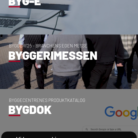
BYG-E
B
Y
G
G
E
R
I
’
2
5
–
B
R
A
N
C
H
E
N
S
E
G
E
N
M
E
S
S
E
BYGGERIMESSEN
B
Y
G
G
E
C
E
N
T
R
E
N
E
S
P
R
O
D
U
K
T
K
A
T
A
L
O
G
BYGDOK