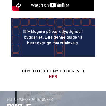
Bliv klogere på bæredygtighed i
byggeriet. Læs denne guide til
bæredygtige materialevalg.
TILMELD DIG TIL NYHEDSBREVET
HER
E
D
I
-
O
G
W
E
B
S
H
O
P
L
Ø
S
N
I
N
G
E
R