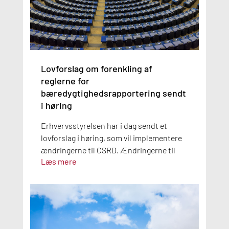
Lovforslag om forenkling af
reglerne for
bæredygtighedsrapportering sendt
i høring
Erhvervsstyrelsen har i dag sendt et
lovforslag i høring, som vil implementere
ændringerne til CSRD. Ændringerne til
Læs mere
CSRD blev vedtaget med EU-
Kommissionens første omnibuspakke.
Med lovforslaget vil antallet af
virksomheder, der er omfattet af kravene
til bæredygtighedsrapportering, blive
reduceret.