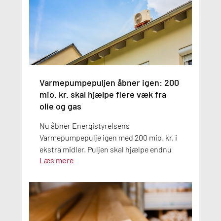
Varmepumpepuljen åbner igen: 200
mio. kr. skal hjælpe flere væk fra
olie og gas
Nu åbner Energistyrelsens
Varmepumpepulje igen med 200 mio. kr. i
ekstra midler. Puljen skal hjælpe endnu
Læs mere
flere boligejere med at skifte olie- og
gasfyr ud med en varmepumpe.