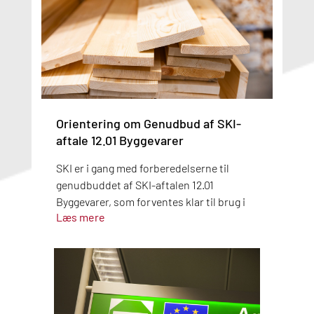
Orientering om Genudbud af SKI-
aftale 12.01 Byggevarer
SKI er i gang med forberedelserne til
genudbuddet af SKI-aftalen 12.01
Byggevarer, som forventes klar til brug i
Læs mere
Q2 2027. I oktober 2026 sendes det
foreløbige udbudsmateriale i teknisk
dialog, hvor alle markedsaktører får
mulighed for at komme med input. Følg
med i udbuddet og tilmeld dig
statusopdateringer på SKIs udbudsside.