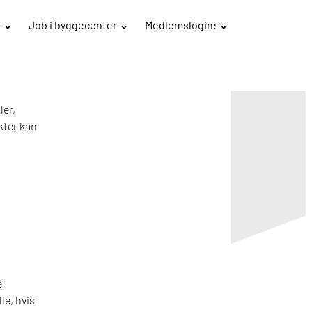
B
Job i byggecenter
Medlemslogin:
ler,
kter kan
e
le, hvis