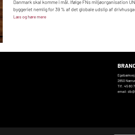
Danmark skal komme i mål. Ifølge FNs miljøorganisation U
byggeriet nemlig for 39 % af det globale udslip af drivhusga
Læs og høre mere
BRANC
Egebækvej
2850 Nær
Tlf.: 45 80 
email: db