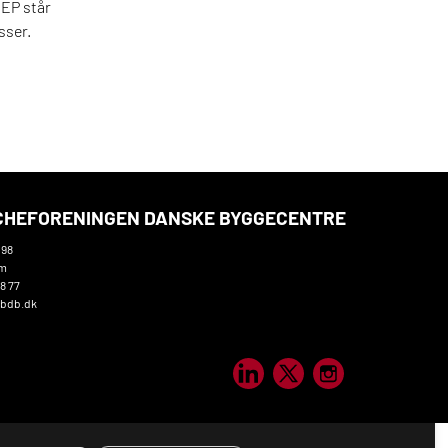
NEP står
sser.
HEFORENINGEN DANSKE BYGGECENTRE
 98
um
78 77
@bdb.dk