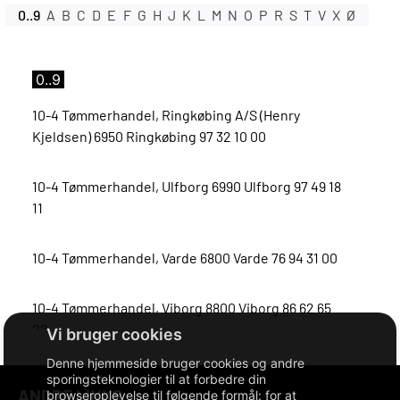
0..9
A
B
C
D
E
F
G
H
J
K
L
M
N
O
P
R
S
T
V
X
Ø
0..9
10-4 Tømmerhandel, Ringkøbing A/S (Henry
Kjeldsen) 6950 Ringkøbing 97 32 10 00
10-4 Tømmerhandel, Ulfborg 6990 Ulfborg 97 49 18
11
10-4 Tømmerhandel, Varde 6800 Varde 76 94 31 00
10-4 Tømmerhandel, Viborg 8800 Viborg 86 62 65
22
Denne hjemmeside bruger cookies og andre
10-4 Tømmerhandel, Videbæk 6920 Videbæk 97 17
sporingsteknologier til at forbedre din
ANDRE LINKS
browseroplevelse til følgende formål:
for at