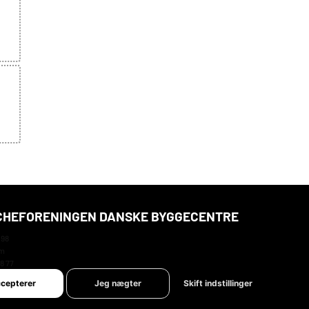
HEFORENINGEN DANSKE BYGGECENTRE
 98
um
78 77
@bdb.dk
ccepterer
Jeg nægter
Skift indstillinger