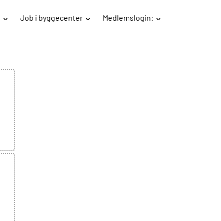
B
Job i byggecenter
Medlemslogin: