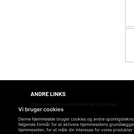
ANDRE LINKS
Videncenter for energibesparelser i bygninger
DB CLP
ØTD Fonden
Denne hjemmeside bruger cookies og andre sporingsteknologi
følgende formål:
for at aktivere hjemmesidens grundlæggen
FUT
hjemmesiden
,
for at måle din interesse for vores produkter 