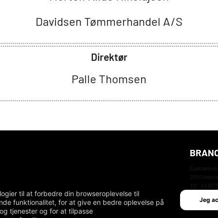
Davidsen Tømmerhandel A/S
Direktør
Palle Thomsen
BRANC
Egebækvej
2850 Nær
Tlf.: 45 80 
er til at forbedre din browseroplevelse til
email: db
Jeg a
de funktionalitet
,
for at give en bedre oplevelse på
og tjenester og for at tilpasse