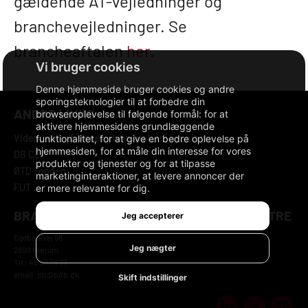
gældende AT-vejledninger og
branchevejledninger. Se
brancheaftalen
her
.
Denne hjemmeside bruger cookies og andre
sporingsteknologier til at forbedre din
ANDRE LINKS
browseroplevelse til følgende formål:
for at
aktivere hjemmesidens grundlæggende
Videncenter for energibesparelser i bygninger
funktionalitet
,
for at give en bedre oplevelse på
hjemmesiden
,
for at måle din interesse for vores
DB CLP
produkter og tjenester og for at tilpasse
ØTD Fonden
marketinginteraktioner
,
at levere annoncer der
FUT
er mere relevante for dig
.
BRANCHEFORENINGEN DANSKE BYGGECENTRE
Jeg accepterer
Egebækvej 98
Jeg nægter
2850 Nærum
Tlf.: 45 80 78 77
email: db@bdb.dk
Skift indstillinger