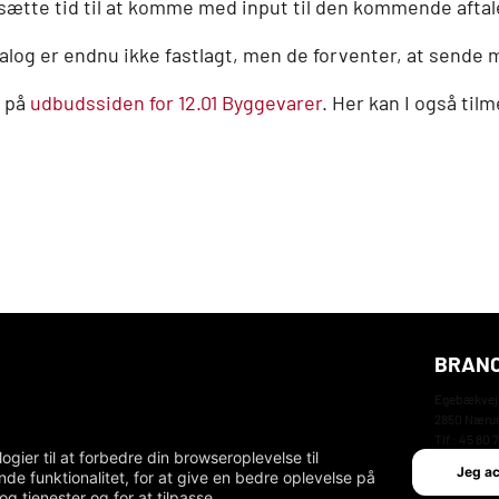
ætte tid til at komme med input til den kommende aftal
alog er endnu ikke fastlagt, men de forventer, at sende m
t på
udbudssiden for 12.01 Byggevarer
. Her kan I også til
BRANC
Egebækvej
2850 Nær
Tlf.: 45 80 
er til at forbedre din browseroplevelse til
email: db
Jeg a
de funktionalitet
,
for at give en bedre oplevelse på
og tjenester og for at tilpasse