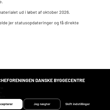
e.
aterialet ud i løbet af oktober 2026.
melde jer statusopdateringer og få direkte
HEFORENINGEN DANSKE BYGGECENTRE
 98
um
78 77
@bdb.dk
ccepterer
Jeg nægter
Skift indstillinger