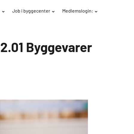
B
Job i byggecenter
Medlemslogin:
12.01 Byggevarer