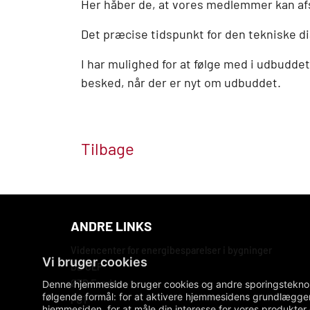
Her håber de, at vores medlemmer kan afs
Det præcise tidspunkt for den tekniske di
I har mulighed for at følge med i udbudde
besked, når der er nyt om udbuddet.
Tilbage
ANDRE LINKS
Videncenter for energibesparelser i bygninger
DB CLP
ØTD Fonden
Denne hjemmeside bruger cookies og andre sporingsteknologi
følgende formål:
for at aktivere hjemmesidens grundlæggen
FUT
hjemmesiden
,
for at måle din interesse for vores produkter 