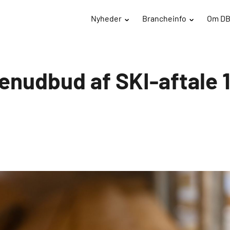
Nyheder
Brancheinfo
Om D
enudbud af SKI-aftale 