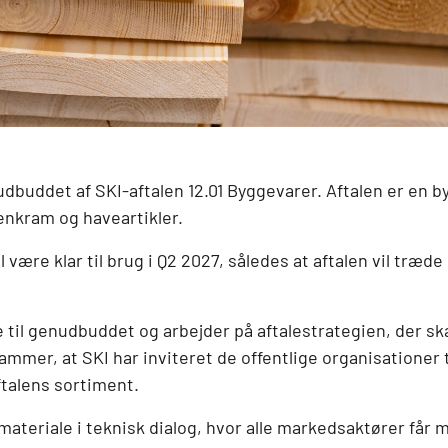
udbuddet af SKI-aftalen 12.01 Byggevarer. Aftalen er en 
enkram og haveartikler.
være klar til brug i Q2 2027, således at aftalen vil træde
e til genudbuddet og arbejder på aftalestrategien, der 
mmer, at SKI har inviteret de offentlige organisationer t
ftalens sortiment.
ateriale i teknisk dialog, hvor alle markedsaktører få