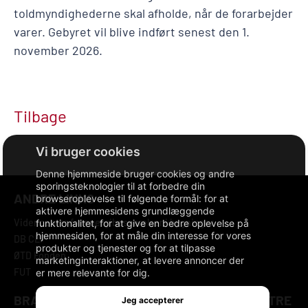
toldmyndighederne skal afholde, når de forarbejder
varer. Gebyret vil blive indført senest den 1.
november 2026.
Tilbage
Denne hjemmeside bruger cookies og andre
sporingsteknologier til at forbedre din
ANDRE LINKS
browseroplevelse til følgende formål:
for at
aktivere hjemmesidens grundlæggende
Videncenter for energibesparelser i bygninger
funktionalitet
,
for at give en bedre oplevelse på
hjemmesiden
,
for at måle din interesse for vores
DB CLP
produkter og tjenester og for at tilpasse
ØTD Fonden
marketinginteraktioner
,
at levere annoncer der
FUT
er mere relevante for dig
.
BRANCHEFORENINGEN DANSKE BYGGECENTRE
Jeg accepterer