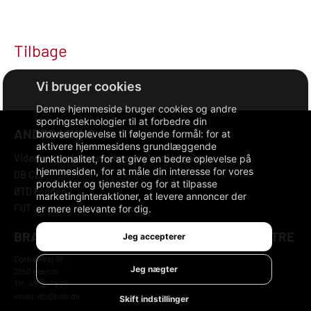
Tilbage
Denne hjemmeside bruger cookies og andre
sporingsteknologier til at forbedre din
ANDRE LINKS
browseroplevelse til følgende formål:
for at
aktivere hjemmesidens grundlæggende
Videncenter for energibesparelser i bygninger
funktionalitet
,
for at give en bedre oplevelse på
hjemmesiden
,
for at måle din interesse for vores
DB CLP
produkter og tjenester og for at tilpasse
ØTD Fonden
marketinginteraktioner
,
at levere annoncer der
FUT
er mere relevante for dig
.
BRANCHEFORENINGEN DANSKE BYGGECENTRE
Jeg accepterer
Egebækvej 98
Jeg nægter
2850 Nærum
Tlf.: 45 80 78 77
email: db@bdb.dk
Skift indstillinger