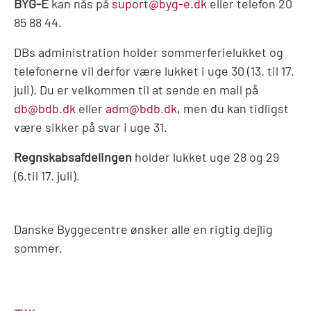
BYG-E
kan nås på
suport@byg-e.dk
eller telefon 20
85 88 44.
DBs administration holder sommerferielukket og
telefonerne vil derfor være lukket i uge 30 (13. til 17.
juli). Du er velkommen til at sende en mail på
db@bdb.dk
eller
adm@bdb.dk
, men du kan tidligst
være sikker på svar i uge 31.
Regnskabsafdelingen
holder lukket uge 28 og 29
(6.til 17. juli).
Danske Byggecentre ønsker alle en rigtig dejlig
sommer.