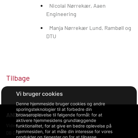
Nicolai Nørrekær, Aaen
Engineering
Manja Nørrekær Lund, Rambøll og
DTU
Tilbage
Denne hjemmeside bruger cookies og andre
sporingsteknologier til at forbedre din
ANDRE LINKS
browseroplevelse til følgende formål:
for at
aktivere hjemmesidens grundlæggende
Videncenter for energibesparelser i bygninger
funktionalitet
,
for at give en bedre oplevelse på
hjemmesiden
,
for at måle din interesse for vores
DB CLP
produkter og tjenester og for at tilpasse