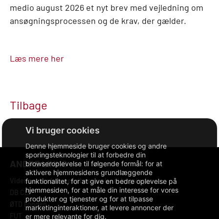
medio august 2026 et nyt brev med vejledning om
ansøgningsprocessen og de krav, der gælder.
Læs mere her
Tilbage
Denne hjemmeside bruger cookies og andre
sporingsteknologier til at forbedre din
ANDRE LINKS
browseroplevelse til følgende formål:
for at
aktivere hjemmesidens grundlæggende
Videncenter for energibesparelser i bygninger
funktionalitet
,
for at give en bedre oplevelse på
hjemmesiden
,
for at måle din interesse for vores
DB CLP
produkter og tjenester og for at tilpasse
ØTD Fonden
marketinginteraktioner
,
at levere annoncer der
FUT
er mere relevante for dig
.