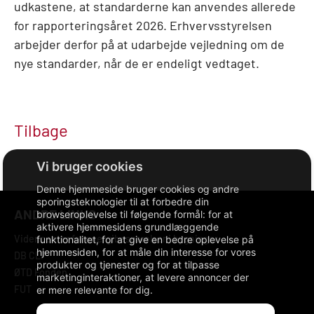
udkastene, at standarderne kan anvendes allerede
for rapporteringsåret 2026. Erhvervsstyrelsen
arbejder derfor på at udarbejde vejledning om de
nye standarder, når de er endeligt vedtaget.
Tilbage
Denne hjemmeside bruger cookies og andre
sporingsteknologier til at forbedre din
ANDRE LINKS
browseroplevelse til følgende formål:
for at
aktivere hjemmesidens grundlæggende
Videncenter for energibesparelser i bygninger
funktionalitet
,
for at give en bedre oplevelse på
hjemmesiden
,
for at måle din interesse for vores
DB CLP
produkter og tjenester og for at tilpasse
ØTD Fonden
marketinginteraktioner
,
at levere annoncer der
FUT
er mere relevante for dig
.